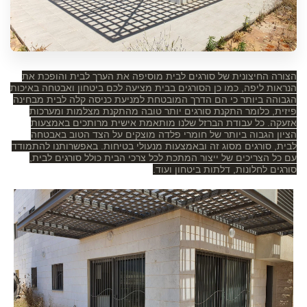
הצורה החיצונית של סורגים לבית מוסיפה את הערך לבית והופכת את
הנראות ליפה, כמו כן הסורגים בבית מציעה לכם ביטחון ואבטחה באיכות
הגבוהה ביותר כי הם הדרך המובטחת למניעת כניסה קלה לבית מבחינה
פיזית, כלומר התקנת סורגים יותר טובה מהתקנת מצלמות ומערכות
אזעקה. כל עבודת הברזל שלנו מותאמת אישית מרותכים באמצעות
הציון הגבוה ביותר של חומרי פלדה מוצקים על הצד הטוב באבטחה
לבית, סורגים מסוג זה ובאמצעות מנעולי בטיחות. באפשרותנו להתמודד
עם כל הצריכים של ייצור המתכת לכל צרכי הבית כולל סורגים לבית,
סורגים לחלונות, דלתות ביטחון ועוד.